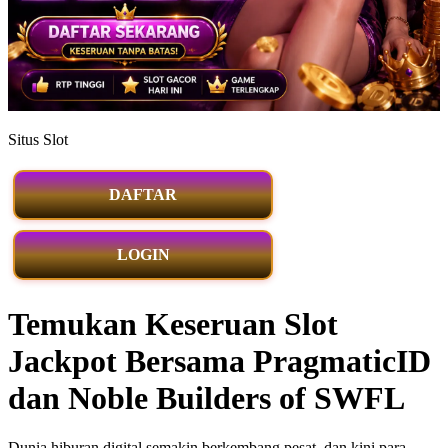
Situs Slot
DAFTAR
LOGIN
Temukan Keseruan Slot
Jackpot Bersama PragmaticID
dan Noble Builders of SWFL
Dunia hiburan digital semakin berkembang pesat, dan kini para