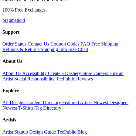
100% Free Exchanges.
pragmaticid
Support
Order Status
Contact Us
Coupon Codes
FAQ
Free Shipping
Refunds & Returns
Shipping Info
Size Chart
About Us
About Us
Accessibility
Create a Dashery Store
Careers
Hire an
Artist
Social Responsibility
TeePublic Reviews
Explore
All Designs
Content Directory
Featured Artists
Newest Designers
Newest T-Shirts
Tag Directory
Artists
Artist Signup
Design Guide
TeePublic Blog