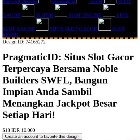
Shop All Designs
pragmaticid
SLOT
SLOT
GACOR
SLOT88
SLOT ONLINE
LINK
SLOT GACOR
SITUS SLOT GACOR
SLOT
RESMI
Design ID: 74165272
PragmaticID: Situs Slot Gacor
Terpercaya Bersama Noble
Builders SWFL, Bangun
Impian Anda Sambil
Menangkan Jackpot Besar
Setiap Hari!
$18
IDR 10.000
Create an account to favorite this design!