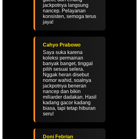
jackpotnya langsung
nancep. Pelayanan
konsisten, semoga terus
jaya!
Cahyo Prabowo
Saya suka karena
koleksi permainan
banyak banget, tinggal
pilih sesuai selera.
Nggak heran disebut
nomor wahid, soalnya
jackpotnya beneran
nancep dan bikin
miliarder dadakan. Hasil
kadang gacor kadang
biasa, tapi tetap hiburan
seru!
Doni Febrian