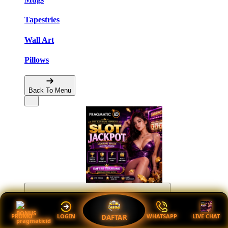
Tapestries
Wall Art
Pillows
Back To Menu
Shop Designs
Discover a classic design or new favorite artist
PROMO
LOGIN
WHATSAPP
LIVE CHAT
DAFTAR