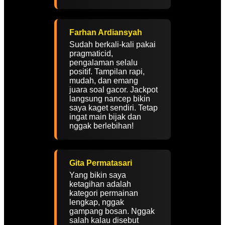
Farhan Ardiansyah
Sudah berkali-kali pakai
pragmaticid,
pengalaman selalu
positif. Tampilan rapi,
mudah, dan emang
juara soal gacor. Jackpot
langsung nancep bikin
saya kaget sendiri. Tetap
ingat main bijak dan
nggak berlebihan!
Gita Permatasari
Yang bikin saya
ketagihan adalah
kategori permainan
lengkap, nggak
gampang bosan. Nggak
salah kalau disebut