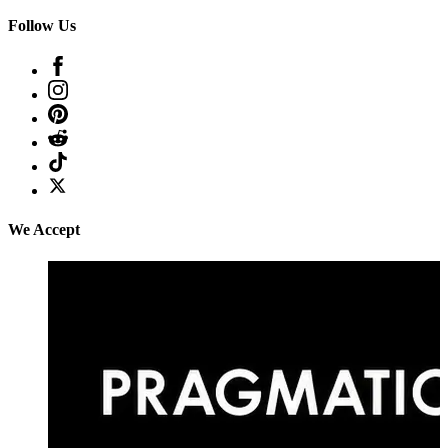
Follow Us
We Accept