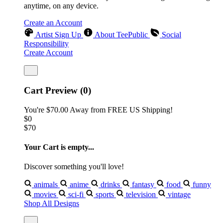
anytime, on any device.
Create an Account
Artist Sign Up
About TeePublic
Social
Responsibility
Create Account
Cart Preview (0)
You're
$70.00
Away from
FREE US Shipping!
$0
$70
Your Cart is empty...
Discover something you'll love!
animals
anime
drinks
fantasy
food
funny
movies
sci-fi
sports
television
vintage
Shop All Designs