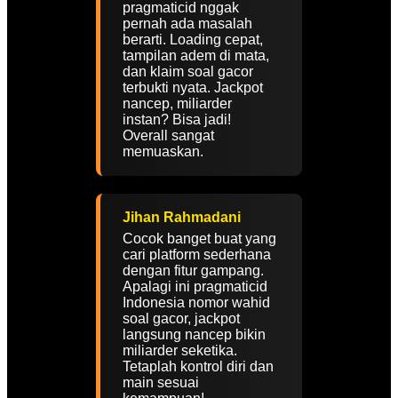
pragmaticid nggak
pernah ada masalah
berarti. Loading cepat,
tampilan adem di mata,
dan klaim soal gacor
terbukti nyata. Jackpot
nancep, miliarder
instan? Bisa jadi!
Overall sangat
memuaskan.
Jihan Rahmadani
Cocok banget buat yang
cari platform sederhana
dengan fitur gampang.
Apalagi ini pragmaticid
Indonesia nomor wahid
soal gacor, jackpot
langsung nancep bikin
miliarder seketika.
Tetaplah kontrol diri dan
main sesuai